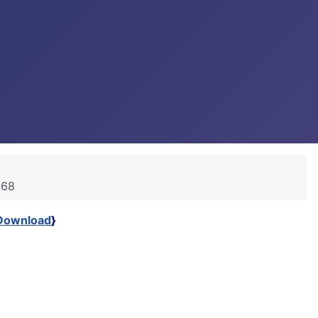
568
Download
}