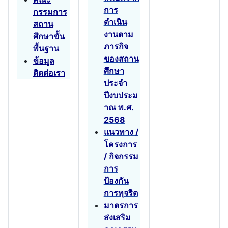
การ
กรรมการ
ดำเนิน
สถาน
งานตาม
ศึกษาขั้น
ภารกิจ
พื้นฐาน
ของสถาน
ข้อมูล
ศึกษา
ติดต่อเรา
ประจำ
ปีงบประม
าณ พ.ศ.
2568
แนวทาง /
โครงการ
/ กิจกรรม
การ
ป้องกัน
การทุจริต
มาตรการ
ส่งเสริม