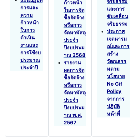
แผนปฏิบัติ
จริยธรรม
ก้าวหน้า
การและ
และการ
ในการจัด
ความ
ขับเคลื่อน
ซื้อจัดจ้าง
ก้าวหน้า
จริยธรรม
หรือการ
ในการ
ประกาศ
จัดหาพัสดุ
ดำเนิน
เจตนารม
ประจำ
งานและ
ณ์และการ
ปีงบประม
การใช้งบ
สร้าง
าณ 2568
ประมาณ
วัฒนธรร
รายงาน
ประจำปี
มตาม
ผลการจัด
นโยบาย
ซื้อจัดจ้าง
No Gif
หรือการ
Policy
จัดหาพัสดุ
จากการ
ประจำ
ปฏิบัติ
ปีงบประม
หน้าที่
าณ พ.ศ.
2567