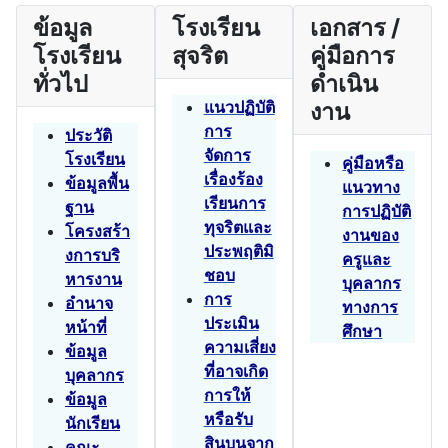
ข้อมูล
โรงเรียน
เอกสาร /
โรงเรียน
สุจริต
คู่มือการ
ทั่วไป
ดำเนิน
แนวปฏิบัติ
งาน
การ
ประวัติ
จัดการ
โรงเรียน
คู่มือหรือ
เรื่องร้อง
ข้อมูลพื้น
แนวทาง
เรียนการ
ฐาน
การปฏิบัติ
ทุจริตและ
โครงสร้า
งานของ
ประพฤติมิ
งการบริ
ครูและ
ชอบ
หารงาน
บุคลากร
การ
อำนาจ
ทางการ
ประเมิน
หน้าที่
ศึกษา
ความเสี่ยง
ข้อมูล
ที่อาจเกิด
บุคลากร
การให้
ข้อมูล
หรือรับ
นักเรียน
สินบนจาก
คณะ