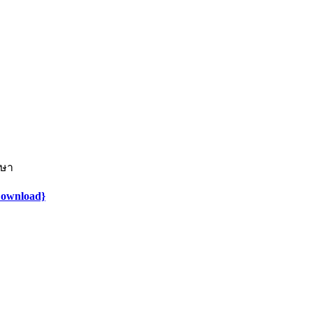
กษา
ownload}