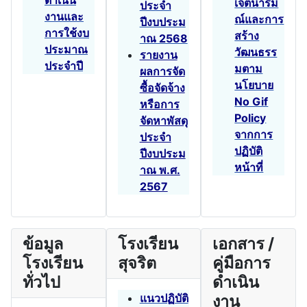
ดำเนิน
เจตนารม
ประจำ
งานและ
ณ์และการ
ปีงบประม
การใช้งบ
สร้าง
าณ 2568
ประมาณ
วัฒนธรร
รายงาน
ประจำปี
มตาม
ผลการจัด
นโยบาย
ซื้อจัดจ้าง
No Gif
หรือการ
Policy
จัดหาพัสดุ
จากการ
ประจำ
ปฏิบัติ
ปีงบประม
หน้าที่
าณ พ.ศ.
2567
ข้อมูล
โรงเรียน
เอกสาร /
โรงเรียน
สุจริต
คู่มือการ
ทั่วไป
ดำเนิน
แนวปฏิบัติ
งาน