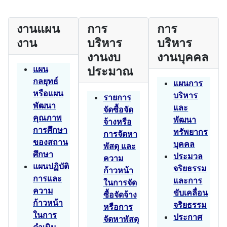
งานแผน
การ
การ
งาน
บริหาร
บริหาร
งานงบ
งานบุคคล
แผน
ประมาณ
กลยุทธ์
แผนการ
หรือแผน
บริหาร
รายการ
พัฒนา
และ
จัดซื้อจัด
คุณภาพ
พัฒนา
จ้างหรือ
การศึกษา
ทรัพยากร
การจัดหา
ของสถาน
บุคคล
พัสดุ และ
ศึกษา
ประมวล
ความ
แผนปฏิบัติ
จริยธรรม
ก้าวหน้า
การและ
และการ
ในการจัด
ความ
ขับเคลื่อน
ซื้อจัดจ้าง
ก้าวหน้า
จริยธรรม
หรือการ
ในการ
ประกาศ
จัดหาพัสดุ