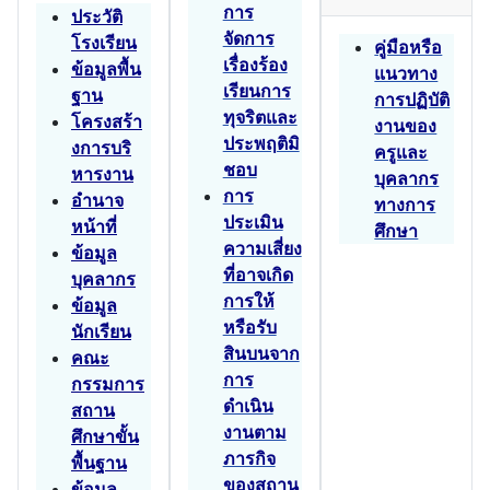
การ
ประวัติ
จัดการ
โรงเรียน
คู่มือหรือ
เรื่องร้อง
ข้อมูลพื้น
แนวทาง
เรียนการ
ฐาน
การปฏิบัติ
ทุจริตและ
โครงสร้า
งานของ
ประพฤติมิ
งการบริ
ครูและ
ชอบ
หารงาน
บุคลากร
การ
อำนาจ
ทางการ
ประเมิน
หน้าที่
ศึกษา
ความเสี่ยง
ข้อมูล
ที่อาจเกิด
บุคลากร
การให้
ข้อมูล
หรือรับ
นักเรียน
สินบนจาก
คณะ
การ
กรรมการ
ดำเนิน
สถาน
งานตาม
ศึกษาขั้น
ภารกิจ
พื้นฐาน
ของสถาน
ข้อมูล