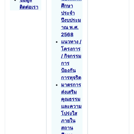
ศึกษา
ติดต่อเรา
ประจำ
ปีงบประม
าณ พ.ศ.
2568
แนวทาง /
โครงการ
/ กิจกรรม
การ
ป้องกัน
การทุจริต
มาตรการ
ส่งเสริม
คุณธรรม
และความ
โปร่งใส
ภายใน
สถาน