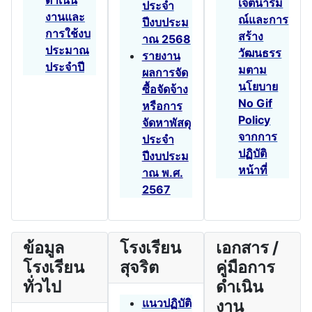
ดำเนิน
เจตนารม
ประจำ
งานและ
ณ์และการ
ปีงบประม
การใช้งบ
สร้าง
าณ 2568
ประมาณ
วัฒนธรร
รายงาน
ประจำปี
มตาม
ผลการจัด
นโยบาย
ซื้อจัดจ้าง
No Gif
หรือการ
Policy
จัดหาพัสดุ
จากการ
ประจำ
ปฏิบัติ
ปีงบประม
หน้าที่
าณ พ.ศ.
2567
ข้อมูล
โรงเรียน
เอกสาร /
โรงเรียน
สุจริต
คู่มือการ
ทั่วไป
ดำเนิน
แนวปฏิบัติ
งาน