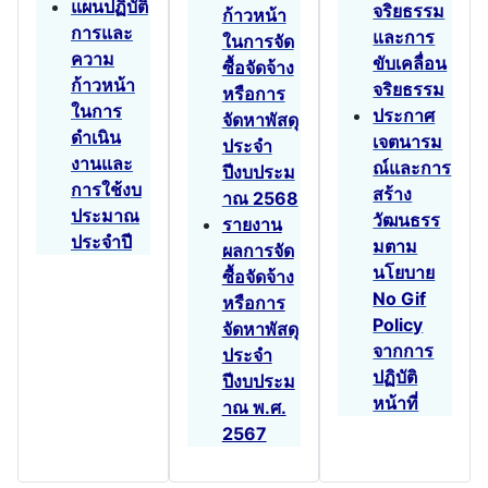
แผนปฏิบัติ
จริยธรรม
ก้าวหน้า
การและ
และการ
ในการจัด
ความ
ขับเคลื่อน
ซื้อจัดจ้าง
ก้าวหน้า
จริยธรรม
หรือการ
ในการ
ประกาศ
จัดหาพัสดุ
ดำเนิน
เจตนารม
ประจำ
งานและ
ณ์และการ
ปีงบประม
การใช้งบ
สร้าง
าณ 2568
ประมาณ
วัฒนธรร
รายงาน
ประจำปี
มตาม
ผลการจัด
นโยบาย
ซื้อจัดจ้าง
No Gif
หรือการ
Policy
จัดหาพัสดุ
จากการ
ประจำ
ปฏิบัติ
ปีงบประม
หน้าที่
าณ พ.ศ.
2567