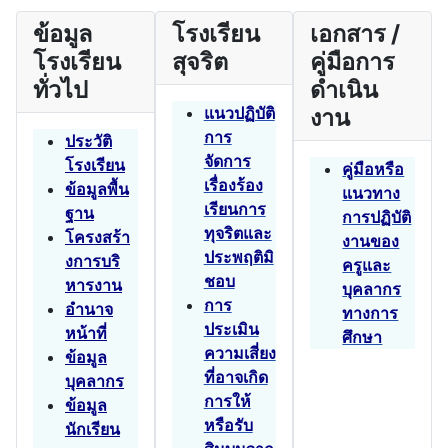
ข้อมูล
โรงเรียน
เอกสาร /
โรงเรียน
สุจริต
คู่มือการ
ทั่วไป
ดำเนิน
แนวปฏิบัติ
งาน
การ
ประวัติ
จัดการ
โรงเรียน
คู่มือหรือ
เรื่องร้อง
ข้อมูลพื้น
แนวทาง
เรียนการ
ฐาน
การปฏิบัติ
ทุจริตและ
โครงสร้า
งานของ
ประพฤติมิ
งการบริ
ครูและ
ชอบ
หารงาน
บุคลากร
การ
อำนาจ
ทางการ
ประเมิน
หน้าที่
ศึกษา
ความเสี่ยง
ข้อมูล
ที่อาจเกิด
บุคลากร
การให้
ข้อมูล
หรือรับ
นักเรียน