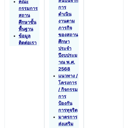
สินบนจาก
คณะ
การ
กรรมการ
ดำเนิน
สถาน
งานตาม
ศึกษาขั้น
ภารกิจ
พื้นฐาน
ของสถาน
ข้อมูล
ศึกษา
ติดต่อเรา
ประจำ
ปีงบประม
าณ พ.ศ.
2568
แนวทาง /
โครงการ
/ กิจกรรม
การ
ป้องกัน
การทุจริต
มาตรการ
ส่งเสริม