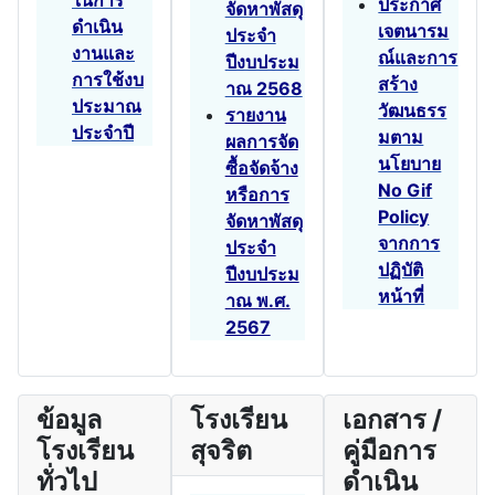
ในการ
ประกาศ
จัดหาพัสดุ
ดำเนิน
เจตนารม
ประจำ
งานและ
ณ์และการ
ปีงบประม
การใช้งบ
สร้าง
าณ 2568
ประมาณ
วัฒนธรร
รายงาน
ประจำปี
มตาม
ผลการจัด
นโยบาย
ซื้อจัดจ้าง
No Gif
หรือการ
Policy
จัดหาพัสดุ
จากการ
ประจำ
ปฏิบัติ
ปีงบประม
หน้าที่
าณ พ.ศ.
2567
ข้อมูล
โรงเรียน
เอกสาร /
โรงเรียน
สุจริต
คู่มือการ
ทั่วไป
ดำเนิน