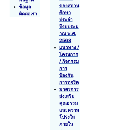
ของสถาน
ข้อมูล
ศึกษา
ติดต่อเรา
ประจำ
ปีงบประม
าณ พ.ศ.
2568
แนวทาง /
โครงการ
/ กิจกรรม
การ
ป้องกัน
การทุจริต
มาตรการ
ส่งเสริม
คุณธรรม
และความ
โปร่งใส
ภายใน