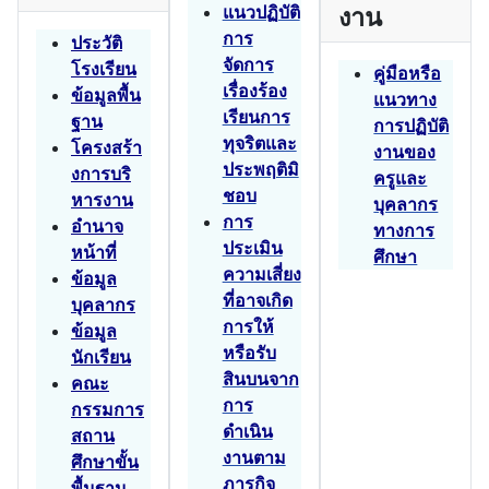
แนวปฏิบัติ
งาน
การ
ประวัติ
จัดการ
โรงเรียน
คู่มือหรือ
เรื่องร้อง
ข้อมูลพื้น
แนวทาง
เรียนการ
ฐาน
การปฏิบัติ
ทุจริตและ
โครงสร้า
งานของ
ประพฤติมิ
งการบริ
ครูและ
ชอบ
หารงาน
บุคลากร
การ
อำนาจ
ทางการ
ประเมิน
หน้าที่
ศึกษา
ความเสี่ยง
ข้อมูล
ที่อาจเกิด
บุคลากร
การให้
ข้อมูล
หรือรับ
นักเรียน
สินบนจาก
คณะ
การ
กรรมการ
ดำเนิน
สถาน
งานตาม
ศึกษาขั้น
ภารกิจ
พื้นฐาน