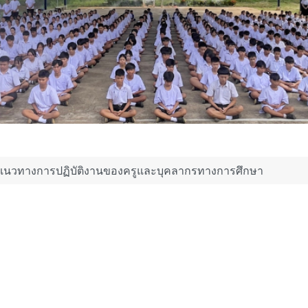
ือแนวทางการปฏิบัติงานของครูและบุคลากรทางการศึกษา