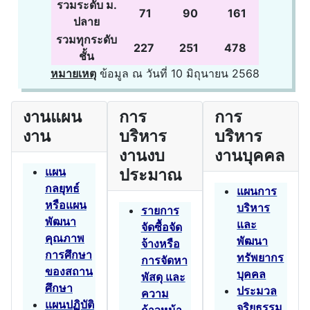
รวมระดับ ม.
71
90
161
ปลาย
รวมทุกระดับ
227
251
478
ชั้น
หมายเหตุ
ข้อมูล ณ วันที่ 10 มิถุนายน 2568
งานแผน
การ
การ
งาน
บริหาร
บริหาร
งานงบ
งานบุคคล
แผน
ประมาณ
กลยุทธ์
แผนการ
หรือแผน
บริหาร
รายการ
พัฒนา
และ
จัดซื้อจัด
คุณภาพ
พัฒนา
จ้างหรือ
การศึกษา
ทรัพยากร
การจัดหา
ของสถาน
บุคคล
พัสดุ และ
ศึกษา
ประมวล
ความ
แผนปฏิบัติ
จริยธรรม