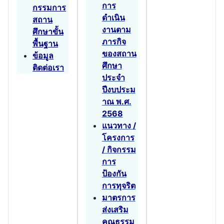
การ
กรรมการ
ดำเนิน
สถาน
งานตาม
ศึกษาขั้น
ภารกิจ
พื้นฐาน
ของสถาน
ข้อมูล
ศึกษา
ติดต่อเรา
ประจำ
ปีงบประม
าณ พ.ศ.
2568
แนวทาง /
โครงการ
/ กิจกรรม
การ
ป้องกัน
การทุจริต
มาตรการ
ส่งเสริม
คุณธรรม