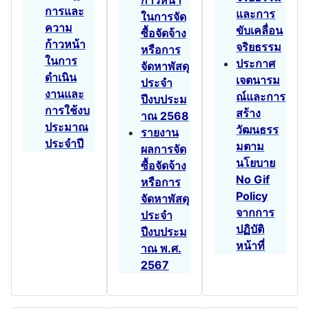
ก้าวหน้า
การและ
และการ
ในการจัด
ความ
ขับเคลื่อน
ซื้อจัดจ้าง
ก้าวหน้า
จริยธรรม
หรือการ
ในการ
ประกาศ
จัดหาพัสดุ
ดำเนิน
เจตนารม
ประจำ
งานและ
ณ์และการ
ปีงบประม
การใช้งบ
สร้าง
าณ 2568
ประมาณ
วัฒนธรร
รายงาน
ประจำปี
มตาม
ผลการจัด
นโยบาย
ซื้อจัดจ้าง
No Gif
หรือการ
Policy
จัดหาพัสดุ
จากการ
ประจำ
ปฏิบัติ
ปีงบประม
หน้าที่
าณ พ.ศ.
2567