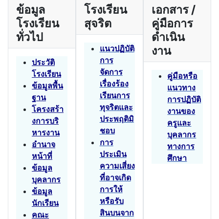
ข้อมูล
โรงเรียน
เอกสาร /
โรงเรียน
สุจริต
คู่มือการ
ทั่วไป
ดำเนิน
แนวปฏิบัติ
งาน
การ
ประวัติ
จัดการ
โรงเรียน
คู่มือหรือ
เรื่องร้อง
ข้อมูลพื้น
แนวทาง
เรียนการ
ฐาน
การปฏิบัติ
ทุจริตและ
โครงสร้า
งานของ
ประพฤติมิ
งการบริ
ครูและ
ชอบ
หารงาน
บุคลากร
การ
อำนาจ
ทางการ
ประเมิน
หน้าที่
ศึกษา
ความเสี่ยง
ข้อมูล
ที่อาจเกิด
บุคลากร
การให้
ข้อมูล
หรือรับ
นักเรียน
สินบนจาก
คณะ