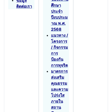
ข้อมูล
ศึกษา
ติดต่อเรา
ประจำ
ปีงบประม
าณ พ.ศ.
2568
แนวทาง /
โครงการ
/ กิจกรรม
การ
ป้องกัน
การทุจริต
มาตรการ
ส่งเสริม
คุณธรรม
และความ
โปร่งใส
ภายใน
สถาน