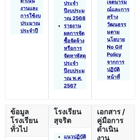
ดำเนิน
เจตนารม
ประจำ
งานและ
ณ์และการ
ปีงบประม
การใช้งบ
สร้าง
าณ 2568
ประมาณ
วัฒนธรร
รายงาน
ประจำปี
มตาม
ผลการจัด
นโยบาย
ซื้อจัดจ้าง
No Gif
หรือการ
Policy
จัดหาพัสดุ
จากการ
ประจำ
ปฏิบัติ
ปีงบประม
หน้าที่
าณ พ.ศ.
2567
ข้อมูล
โรงเรียน
เอกสาร /
โรงเรียน
สุจริต
คู่มือการ
ทั่วไป
ดำเนิน
แนวปฏิบัติ
งาน