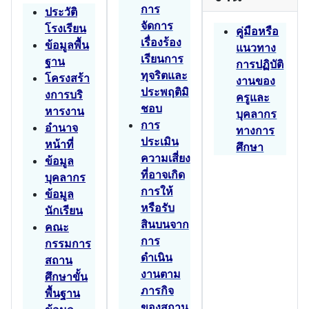
การ
ประวัติ
จัดการ
โรงเรียน
คู่มือหรือ
เรื่องร้อง
ข้อมูลพื้น
แนวทาง
เรียนการ
ฐาน
การปฏิบัติ
ทุจริตและ
โครงสร้า
งานของ
ประพฤติมิ
งการบริ
ครูและ
ชอบ
หารงาน
บุคลากร
การ
อำนาจ
ทางการ
ประเมิน
หน้าที่
ศึกษา
ความเสี่ยง
ข้อมูล
ที่อาจเกิด
บุคลากร
การให้
ข้อมูล
หรือรับ
นักเรียน
สินบนจาก
คณะ
การ
กรรมการ
ดำเนิน
สถาน
งานตาม
ศึกษาขั้น
ภารกิจ
พื้นฐาน
ของสถาน