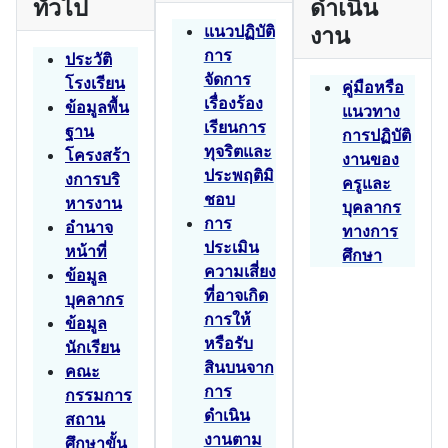
ทั่วไป
ดำเนิน
แนวปฏิบัติ
งาน
การ
ประวัติ
จัดการ
โรงเรียน
คู่มือหรือ
เรื่องร้อง
ข้อมูลพื้น
แนวทาง
เรียนการ
ฐาน
การปฏิบัติ
ทุจริตและ
โครงสร้า
งานของ
ประพฤติมิ
งการบริ
ครูและ
ชอบ
หารงาน
บุคลากร
การ
อำนาจ
ทางการ
ประเมิน
หน้าที่
ศึกษา
ความเสี่ยง
ข้อมูล
ที่อาจเกิด
บุคลากร
การให้
ข้อมูล
หรือรับ
นักเรียน
สินบนจาก
คณะ
การ
กรรมการ
ดำเนิน
สถาน
งานตาม
ศึกษาขั้น