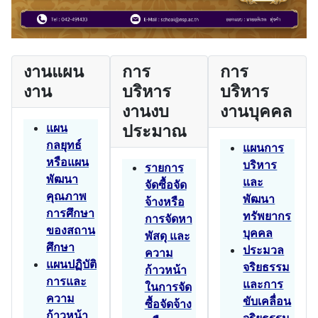
งานแผน
การ
การ
งาน
บริหาร
บริหาร
งานงบ
งานบุคคล
แผน
ประมาณ
กลยุทธ์
แผนการ
หรือแผน
บริหาร
รายการ
พัฒนา
และ
จัดซื้อจัด
คุณภาพ
พัฒนา
จ้างหรือ
การศึกษา
ทรัพยากร
การจัดหา
ของสถาน
บุคคล
พัสดุ และ
ศึกษา
ประมวล
ความ
แผนปฏิบัติ
จริยธรรม
ก้าวหน้า
การและ
และการ
ในการจัด
ความ
ขับเคลื่อน
ซื้อจัดจ้าง
ก้าวหน้า
จริยธรรม