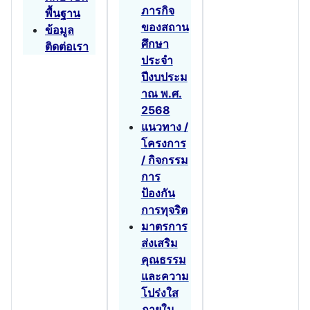
ภารกิจ
พื้นฐาน
ของสถาน
ข้อมูล
ศึกษา
ติดต่อเรา
ประจำ
ปีงบประม
าณ พ.ศ.
2568
แนวทาง /
โครงการ
/ กิจกรรม
การ
ป้องกัน
การทุจริต
มาตรการ
ส่งเสริม
คุณธรรม
และความ
โปร่งใส
ภายใน