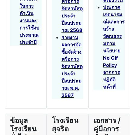
หรือการ
ในการ
ประกาศ
จัดหาพัสดุ
ดำเนิน
เจตนารม
ประจำ
งานและ
ณ์และการ
ปีงบประม
การใช้งบ
สร้าง
าณ 2568
ประมาณ
วัฒนธรร
รายงาน
ประจำปี
มตาม
ผลการจัด
นโยบาย
ซื้อจัดจ้าง
No Gif
หรือการ
Policy
จัดหาพัสดุ
จากการ
ประจำ
ปฏิบัติ
ปีงบประม
หน้าที่
าณ พ.ศ.
2567
ข้อมูล
โรงเรียน
เอกสาร /
โรงเรียน
สุจริต
คู่มือการ